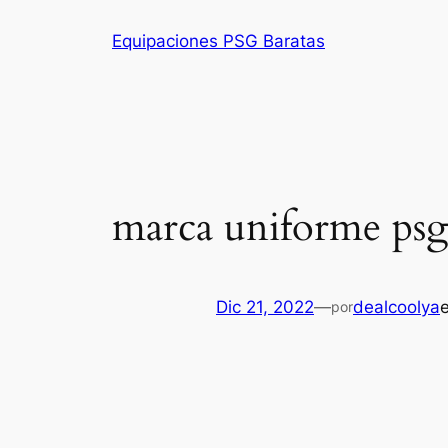
Saltar
Equipaciones PSG Baratas
al
contenido
marca uniforme psg
Dic 21, 2022
—
dealcoolya
por