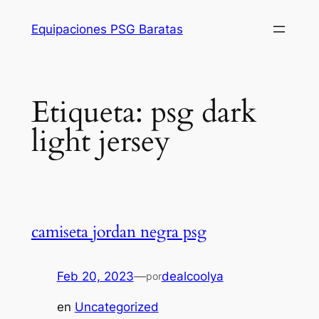
Saltar
Equipaciones PSG Baratas
al
contenido
Etiqueta:
psg dark
light jersey
camiseta jordan negra psg
Feb 20, 2023
—
dealcoolya
por
en
Uncategorized