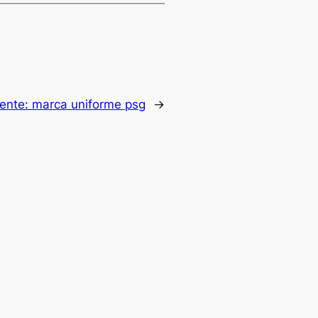
iente:
marca uniforme psg
→