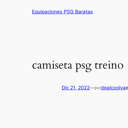
Saltar
Equipaciones PSG Baratas
al
contenido
camiseta psg treino
Dic 21, 2022
—
dealcoolya
por