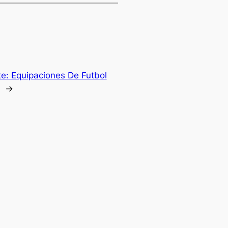
te:
Equipaciones De Futbol
→