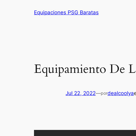
Saltar
Equipaciones PSG Baratas
al
contenido
Equipamiento De Lo
Jul 22, 2022
—
dealcoolya
por