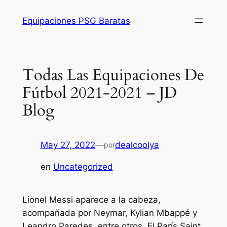
Saltar
Equipaciones PSG Baratas
al
contenido
Todas Las Equipaciones De
Fútbol 2021-2021 – JD
Blog
May 27, 2022
—
dealcoolya
por
en
Uncategorized
Lionel Messi aparece a la cabeza,
acompañada por Neymar, Kylian Mbappé y
Leandro Paredes, entre otros. El París Saint