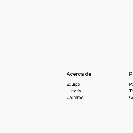
Acerca de
P
Equipo
Po
Historia
T
Carreras
C