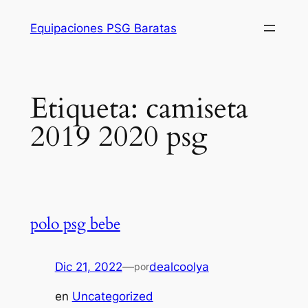
Saltar
Equipaciones PSG Baratas
al
contenido
Etiqueta:
camiseta
2019 2020 psg
polo psg bebe
Dic 21, 2022
—
dealcoolya
por
en
Uncategorized