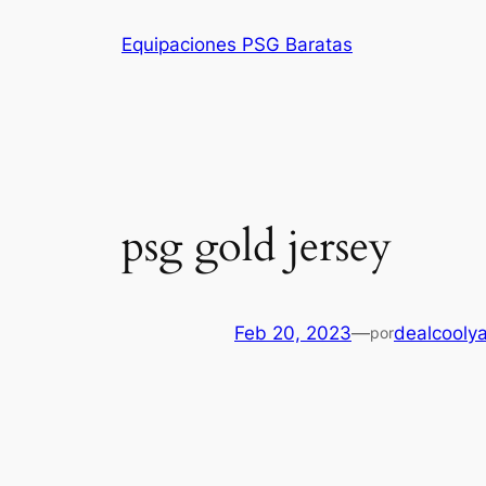
Saltar
Equipaciones PSG Baratas
al
contenido
psg gold jersey
Feb 20, 2023
—
dealcooly
por