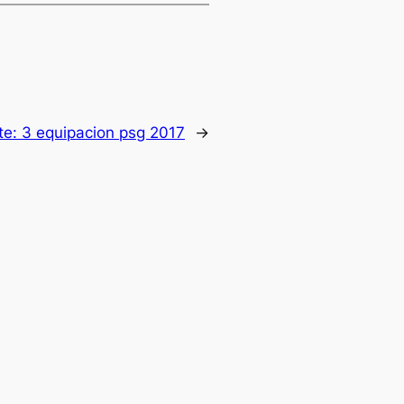
te:
3 equipacion psg 2017
→