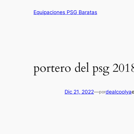
Saltar
Equipaciones PSG Baratas
al
contenido
portero del psg 201
Dic 21, 2022
—
dealcoolya
por