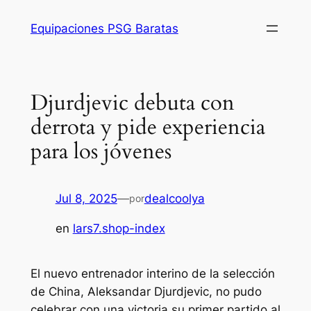
Saltar
Equipaciones PSG Baratas
al
contenido
Djurdjevic debuta con
derrota y pide experiencia
para los jóvenes
Jul 8, 2025
—
dealcoolya
por
en
lars7.shop-index
El nuevo entrenador interino de la selección
de China, Aleksandar Djurdjevic, no pudo
celebrar con una victoria su primer partido al