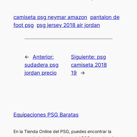
camiseta psg neymar amazon
pantalon de
foot psg
psg jersey 2018 air jordan
←
Anterior:
Siguiente:
psg
sudadera psg
camiseta 2018
jordan precio
19
→
Equipaciones PSG Baratas
En la Tienda Online del PSG, puedes encontrar la