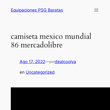
Saltar
Equipaciones PSG Baratas
al
contenido
camiseta mexico mundial
86 mercadolibre
Ago 17, 2022
—
dealcoolya
por
en
Uncategorized