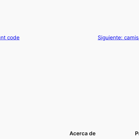
unt code
Siguiente:
camis
Acerca de
P