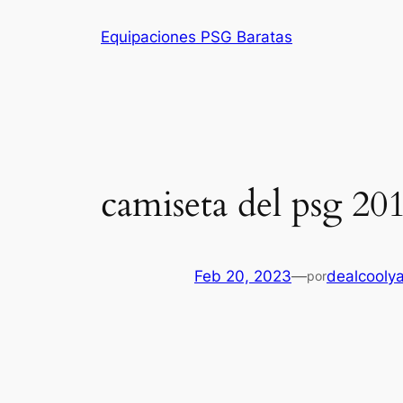
Saltar
Equipaciones PSG Baratas
al
contenido
camiseta del psg 20
Feb 20, 2023
—
dealcooly
por