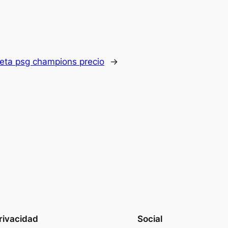
eta psg champions precio
→
rivacidad
Social