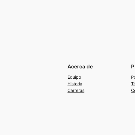
Acerca de
P
Equipo
Po
Historia
T
Carreras
C