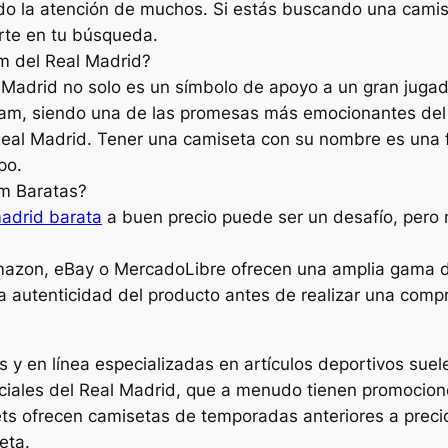
ado la atención de muchos. Si estás buscando una camise
rte en tu búsqueda.
am del Real Madrid?
Madrid no solo es un símbolo de apoyo a un gran jugado
ngham, siendo una de las promesas más emocionantes del 
l Real Madrid. Tener una camiseta con su nombre es una 
po.
am Baratas?
madrid barata
a buen precio puede ser un desafío, pero 
azon, eBay o MercadoLibre ofrecen una amplia gama de
 la autenticidad del producto antes de realizar una comp
s y en línea especializadas en artículos deportivos sue
iciales del Real Madrid, que a menudo tienen promocion
ets ofrecen camisetas de temporadas anteriores a prec
eta.