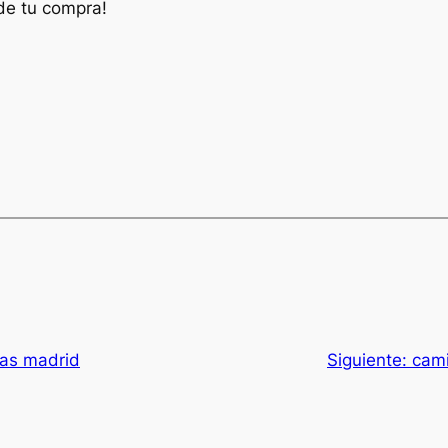
de tu compra!
tas madrid
Siguiente:
cami