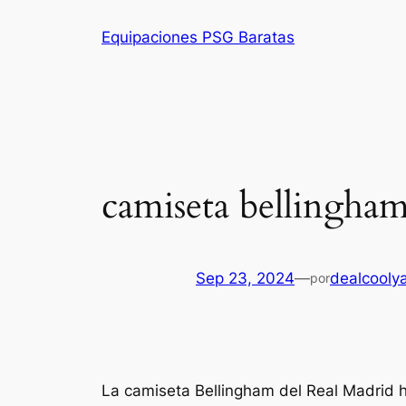
Saltar
Equipaciones PSG Baratas
al
contenido
camiseta bellingham
Sep 23, 2024
—
dealcooly
por
La camiseta Bellingham del Real Madrid h