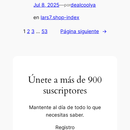
Jul 8, 2025
—
dealcoolya
por
en
lars7.shop-index
1
2
3
…
53
Página siguiente
→
Únete a más de 900
suscriptores
Mantente al día de todo lo que
necesitas saber.
Registro