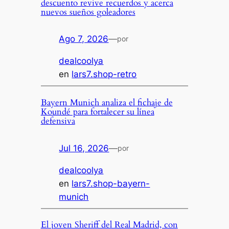
descuento revive recuerdos y acerca
nuevos sueños goleadores
Ago 7, 2026
—
por
dealcoolya
en
lars7.shop-retro
Bayern Munich analiza el fichaje de
Koundé para fortalecer su línea
defensiva
Jul 16, 2026
—
por
dealcoolya
en
lars7.shop-bayern-
munich
El joven Sheriff del Real Madrid, con