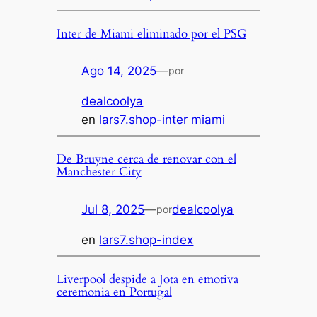
Inter de Miami eliminado por el PSG
Ago 14, 2025
—
por
dealcoolya
en
lars7.shop-inter miami
De Bruyne cerca de renovar con el
Manchester City
Jul 8, 2025
—
dealcoolya
por
en
lars7.shop-index
Liverpool despide a Jota en emotiva
ceremonia en Portugal