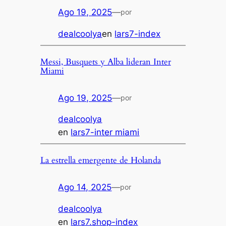
Ago 19, 2025
—
por
dealcoolya
en
lars7-index
Messi, Busquets y Alba lideran Inter
Miami
Ago 19, 2025
—
por
dealcoolya
en
lars7-inter miami
La estrella emergente de Holanda
Ago 14, 2025
—
por
dealcoolya
en
lars7.shop-index