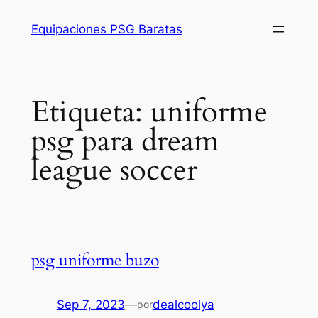
Saltar
Equipaciones PSG Baratas
al
contenido
Etiqueta:
uniforme
psg para dream
league soccer
psg uniforme buzo
Sep 7, 2023
—
dealcoolya
por