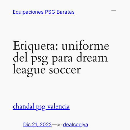
Saltar
Equipaciones PSG Baratas
al
contenido
Etiqueta:
uniforme
del psg para dream
league soccer
chandal psg valencia
Dic 21, 2022
—
dealcoolya
por