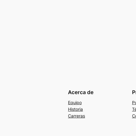
Acerca de
P
Equipo
Po
Historia
T
Carreras
C