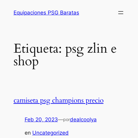
Saltar
Equipaciones PSG Baratas
al
contenido
Etiqueta:
psg zlin e
shop
camiseta psg champions precio
Feb 20, 2023
—
dealcoolya
por
en
Uncategorized