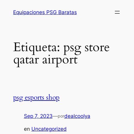
Saltar
Equipaciones PSG Baratas
al
contenido
Etiqueta:
psg store
qatar airport
psg esports shop
Sep 7, 2023
—
dealcoolya
por
en
Uncategorized