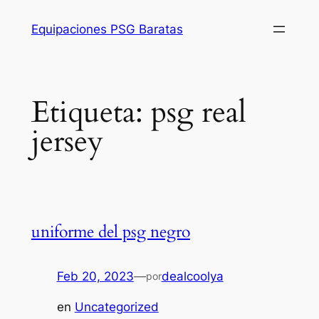
Saltar
Equipaciones PSG Baratas
al
contenido
Etiqueta:
psg real
jersey
uniforme del psg negro
Feb 20, 2023
—
dealcoolya
por
en
Uncategorized