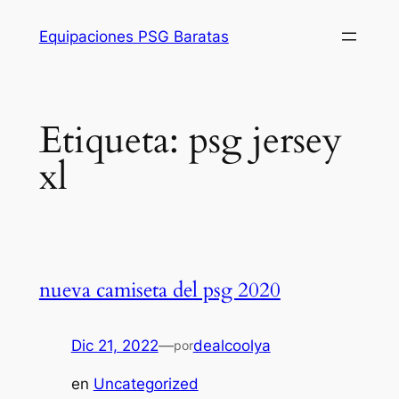
Saltar
Equipaciones PSG Baratas
al
contenido
Etiqueta:
psg jersey
xl
nueva camiseta del psg 2020
Dic 21, 2022
—
dealcoolya
por
en
Uncategorized