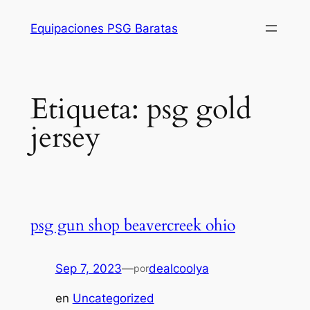
Saltar
Equipaciones PSG Baratas
al
contenido
Etiqueta:
psg gold
jersey
psg gun shop beavercreek ohio
Sep 7, 2023
—
dealcoolya
por
en
Uncategorized