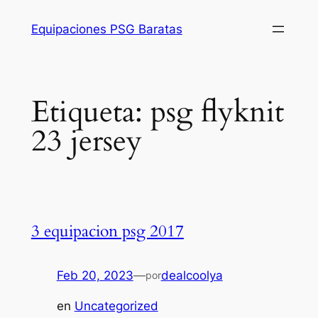
Saltar
Equipaciones PSG Baratas
al
contenido
Etiqueta:
psg flyknit
23 jersey
3 equipacion psg 2017
Feb 20, 2023
—
dealcoolya
por
en
Uncategorized