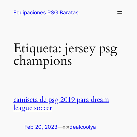
Saltar
Equipaciones PSG Baratas
al
contenido
Etiqueta:
jersey psg
champions
camiseta de psg 2019 para dream
league soccer
Feb 20, 2023
—
dealcoolya
por