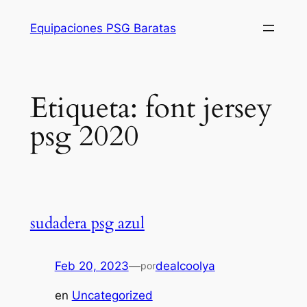
Saltar
Equipaciones PSG Baratas
al
contenido
Etiqueta:
font jersey
psg 2020
sudadera psg azul
Feb 20, 2023
—
dealcoolya
por
en
Uncategorized