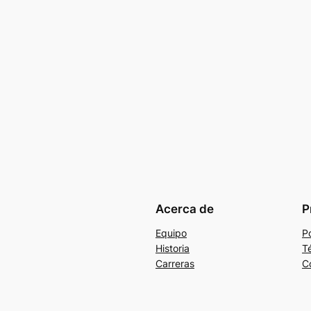
Acerca de
P
Equipo
Po
Historia
T
Carreras
C