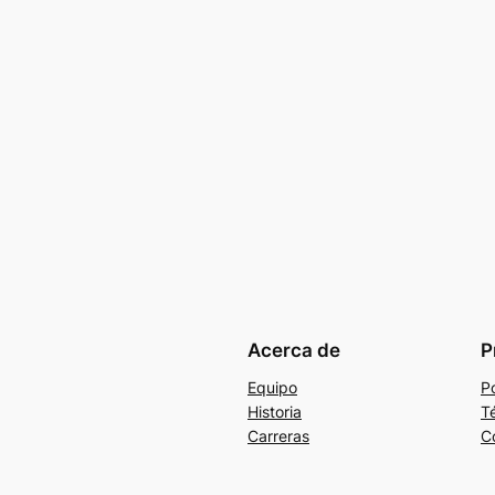
Acerca de
P
Equipo
Po
Historia
T
Carreras
C