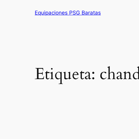
Saltar
Equipaciones PSG Baratas
al
contenido
Etiqueta:
chand