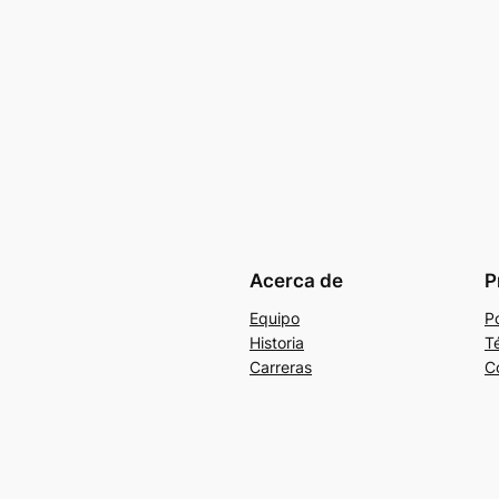
Acerca de
P
Equipo
Po
Historia
T
Carreras
C