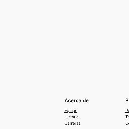
Acerca de
P
Equipo
Po
Historia
T
Carreras
C