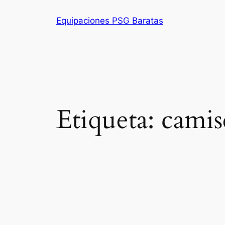
Saltar
Equipaciones PSG Baratas
al
contenido
Etiqueta:
camise