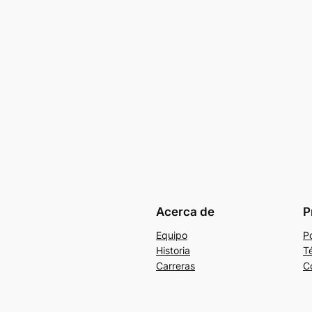
Acerca de
P
Equipo
Po
Historia
T
Carreras
C