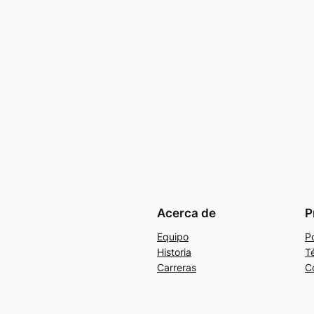
Acerca de
P
Equipo
Po
Historia
T
Carreras
C