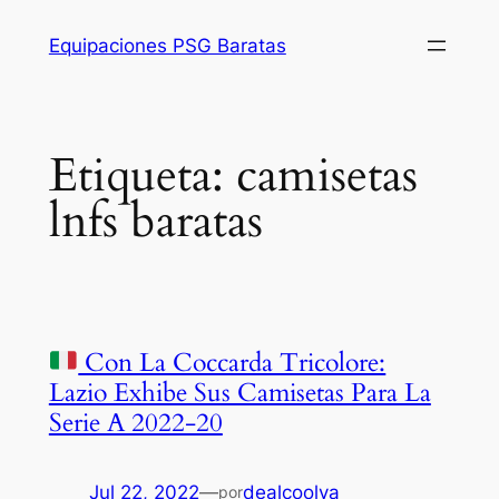
Saltar
Equipaciones PSG Baratas
al
contenido
Etiqueta:
camisetas
lnfs baratas
Con La Coccarda Tricolore:
Lazio Exhibe Sus Camisetas Para La
Serie A 2022-20
Jul 22, 2022
—
dealcoolya
por