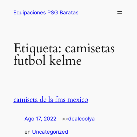
Saltar
Equipaciones PSG Baratas
al
contenido
Etiqueta:
camisetas
futbol kelme
camiseta de la fms mexico
Ago 17, 2022
—
dealcoolya
por
en
Uncategorized