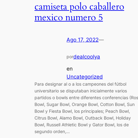
camiseta polo caballero
mexico numero 5
Ago 17, 2022
—
dealcoolya
por
en
Uncategorized
Para designar al o a los campeones del fútbol
universitario se disputaban inicialmente varios
partidos o bowls entre diferentes conferencias (Ro
Bowl, Sugar Bowl, Orange Bowl, Cotton Bowl, Sun
Bowl y Fiesta Bowl, los principales; Peach Bowl,
Citrus Bowl, Alamo Bowl, Outback Bowl, Holiday
Bowl, Russell Athletic Bowl y Gator Bowl, los de
segundo orden,…