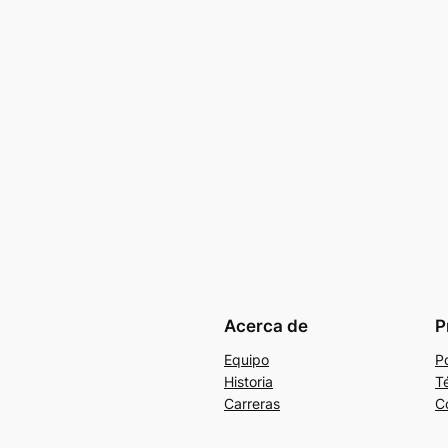
Acerca de
P
Equipo
Po
Historia
T
Carreras
C