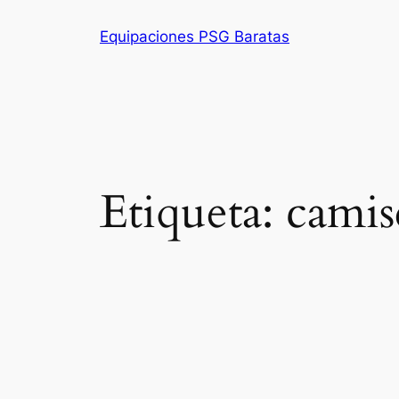
Saltar
Equipaciones PSG Baratas
al
contenido
Etiqueta:
camise