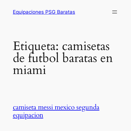
Saltar
Equipaciones PSG Baratas
al
contenido
Etiqueta:
camisetas
de futbol baratas en
miami
camiseta messi mexico segunda
equipacion