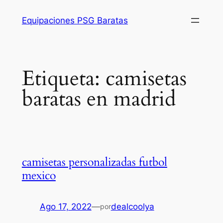
Saltar
Equipaciones PSG Baratas
al
contenido
Etiqueta:
camisetas
baratas en madrid
camisetas personalizadas futbol
mexico
Ago 17, 2022
—
dealcoolya
por