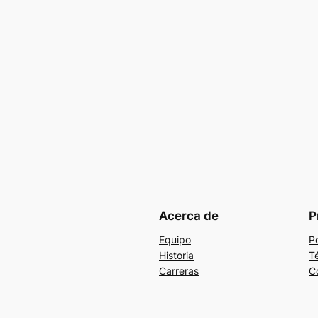
Acerca de
P
Equipo
Po
Historia
T
Carreras
C