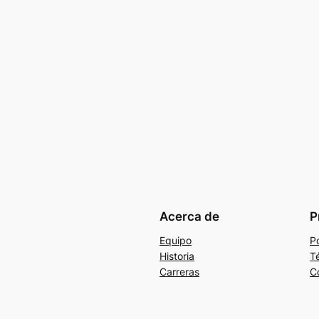
Acerca de
P
Equipo
Po
Historia
T
Carreras
C