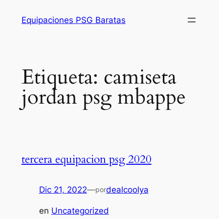
Saltar
Equipaciones PSG Baratas
al
contenido
Etiqueta:
camiseta
jordan psg mbappe
tercera equipacion psg 2020
Dic 21, 2022
—
dealcoolya
por
en
Uncategorized