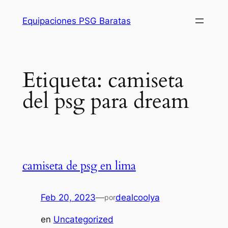
Saltar
Equipaciones PSG Baratas
al
contenido
Etiqueta:
camiseta
del psg para dream
camiseta de psg en lima
Feb 20, 2023
—
dealcoolya
por
en
Uncategorized