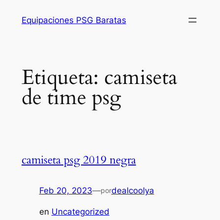
Saltar
Equipaciones PSG Baratas
al
contenido
Etiqueta:
camiseta
de time psg
camiseta psg 2019 negra
Feb 20, 2023
—
dealcoolya
por
en
Uncategorized