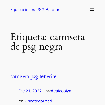
Saltar
Equipaciones PSG Baratas
al
contenido
Etiqueta:
camiseta
de psg negra
camiseta psg tenerife
Dic 21, 2022
—
dealcoolya
por
en
Uncategorized